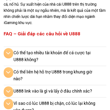
cá, nổ hũ. Sự xuất hiện của nhà cái U888 trên thị trường
không phải là một sự ngẫu nhiên, mà là kết quả của một tầm
nhìn chiến lược dài hạn nhằm thay đổi diện mạo ngành
iGaming khu vực.
FAQ – Giải đáp các câu hỏi về U888
Có thể tạo nhiều tài khoản để cá cược tại
U888 không?
Có thể liên hệ hỗ trợ U888 trong khung giờ
nào?
U888 link vào là gì và lấy ở đâu chính xác?
Vì sao có lúc U888 bị chặn, có lúc lại không