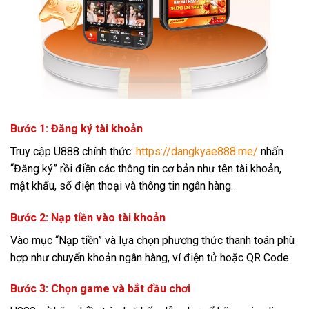
Bước 1: Đăng ký tài khoản
Truy cập U888 chính thức:
https://dangkyae888.me/
nhấn
“Đăng ký” rồi điền các thông tin cơ bản như tên tài khoản,
mật khẩu, số điện thoại và thông tin ngân hàng.
Bước 2: Nạp tiền vào tài khoản
Vào mục “Nạp tiền” và lựa chọn phương thức thanh toán phù
hợp như chuyển khoản ngân hàng, ví điện tử hoặc QR Code.
Bước 3: Chọn game và bắt đầu chơi