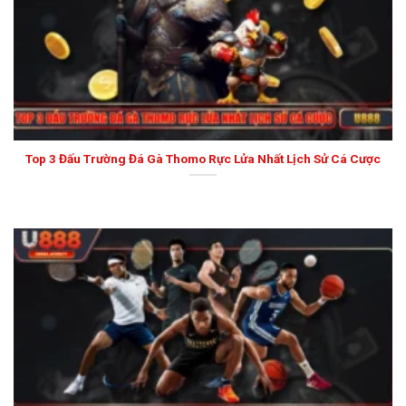
Top 3 Đấu Trường Đá Gà Thomo Rực Lửa Nhất Lịch Sử Cá Cược