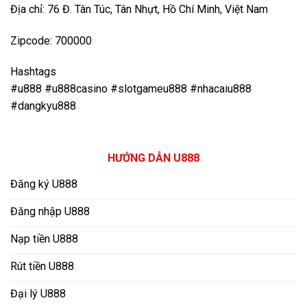
Địa chỉ: 76 Đ. Tân Túc, Tân Nhựt, Hồ Chí Minh, Việt Nam
Zipcode: 700000
Hashtags
#u888 #u888casino #slotgameu888 #nhacaiu888
#dangkyu888
HƯỚNG DẪN U888
Đăng ký U888
Đăng nhập U888
Nạp tiền U888
Rút tiền U888
Đại lý U888