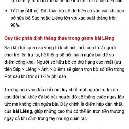
lực tâm lý, mức tố tối đa có thể lên tới 10-20 lần tiền sàn.
Tất tay (All-in): Đặt toàn bộ số dư hiện có vào ván khi bạn
sở hữu bộ Sáp hoặc Liêng lớn với xác suất thắng trên
90%.
Quy tắc phân định thắng thua trong game bài Liêng
Sau khi trải qua các vòng tố kịch tính, nếu còn từ 2 người
chơi trở lên trụ lại, hệ thống sẽ tiến hành ngửa bài để so
điểm công khai. Người sở hữu bộ có thứ hạng cao nhất (ưu
tiên Sáp > Liêng > Ảnh > Điểm) sẽ giành trọn bộ số tiền trong
Pot sau khi trừ đi 1-3% phí sàn.
Trường hợp ván đấu chỉ còn duy nhất một người trụ lại do
các đối thủ khác đã bỏ bài, người đó sẽ thắng cuộc ngay lập
tức mà không cần ngửa bài. Đây chính là điểm hấp dẫn nhất
của
bài Liêng
, giúp những cao thủ có thể ăn trọn tiền thưởng
ngay cả khi cầm trong tay những quân rác.