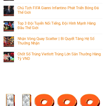
Chủ Tịch FIFA Gianni Infantino Phát Triển Bóng Đá
Thế Giới
Top 3 Đội Tuyển Nổi Tiếng, Đội Hình Mạnh Hàng
Đầu Thế Giới
Nhận Vòng Quay Scatter | Bí Quyết Tăng Hệ Số
Thưởng Nhận
Chốt Số Trúng Vietlott Trúng Lớn Săn Thưởng Hàng
Tỷ VND