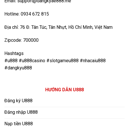
Email:
support@dangkyae888.me
Hotline: 0934 672 815
Địa chỉ: 76 Đ. Tân Túc, Tân Nhựt, Hồ Chí Minh, Việt Nam
Zipcode: 700000
Hashtags
#u888 #u888casino #slotgameu888 #nhacaiu888
#dangkyu888
HƯỚNG DẪN U888
Đăng ký U888
Đăng nhập U888
Nạp tiền U888