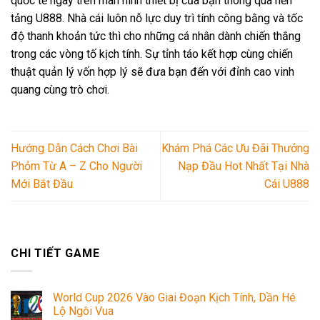
quốc tế ngay trên màn hình thiết bị của bạn thông qua nền
tảng U888. Nhà cái luôn nỗ lực duy trì tính công bằng và tốc
độ thanh khoản tức thì cho những cá nhân dành chiến thắng
trong các vòng tố kịch tính. Sự tỉnh táo kết hợp cùng chiến
thuật quản lý vốn hợp lý sẽ đưa bạn đến với đỉnh cao vinh
quang cùng trò chơi.
Hướng Dẫn Cách Chơi Bài
Khám Phá Các Ưu Đãi Thưởng
Phỏm Từ A – Z Cho Người
Nạp Đầu Hot Nhất Tại Nhà
Mới Bắt Đầu
Cái U888
CHI TIẾT GAME
World Cup 2026 Vào Giai Đoạn Kịch Tính, Dần Hé
Lộ Ngôi Vua