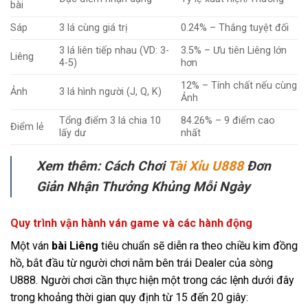
bài
Sáp
3 lá cùng giá trị
0.24% – Thắng tuyệt đối
3 lá liên tiếp nhau (VD: 3-
3.5% – Ưu tiên Liêng lớn
Liêng
4-5)
hơn
12% – Tính chất nếu cùng
Ảnh
3 lá hình người (J, Q, K)
Ảnh
Tổng điểm 3 lá chia 10
84.26% – 9 điểm cao
Điểm lẻ
lấy dư
nhất
Xem thêm: Cách Chơi
Tài Xỉu U888
Đơn
Giản Nhận Thưởng Khủng Mỗi Ngày
Quy trình vận hành ván game và các hành động
Một ván
bài Liêng
tiêu chuẩn sẽ diễn ra theo chiều kim đồng
hồ, bắt đầu từ người chơi nằm bên trái Dealer của sòng
U888. Người chơi cần thực hiện một trong các lệnh dưới đây
trong khoảng thời gian quy định từ 15 đến 20 giây: