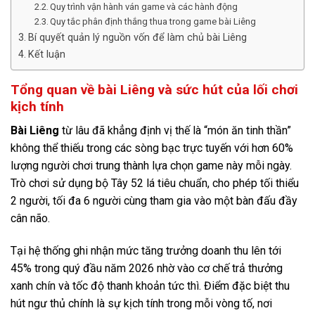
Quy trình vận hành ván game và các hành động
Quy tắc phân định thắng thua trong game bài Liêng
Bí quyết quản lý nguồn vốn để làm chủ bài Liêng
Kết luận
Tổng quan về bài Liêng và sức hút của lối chơi
kịch tính
Bài Liêng
từ lâu đã khẳng định vị thế là “món ăn tinh thần”
không thể thiếu trong các sòng bạc trực tuyến với hơn 60%
lượng người chơi trung thành lựa chọn game này mỗi ngày.
Trò chơi sử dụng bộ Tây 52 lá tiêu chuẩn, cho phép tối thiểu
2 người, tối đa 6 người cùng tham gia vào một bàn đấu đầy
cân não.
Tại hệ thống ghi nhận mức tăng trưởng doanh thu lên tới
45% trong quý đầu năm 2026 nhờ vào cơ chế trả thưởng
xanh chín và tốc độ thanh khoản tức thì. Điểm đặc biệt thu
hút ngư thủ chính là sự kịch tính trong mỗi vòng tố, nơi