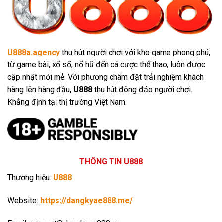
U888a.agency
thu hút người chơi với kho game phong phú,
từ game bài, xổ số, nổ hũ đến cá cược thể thao, luôn được
cập nhật mới mẻ. Với phương châm đặt trải nghiệm khách
hàng lên hàng đầu,
U888
thu hút đông đảo người chơi.
Khẳng định tại thị trường Việt Nam.
THÔNG TIN U888
Thương hiệu:
U888
Website:
https://dangkyae888.me/