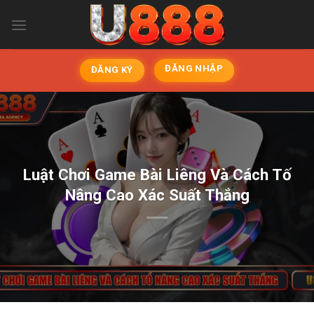
Skip
to
content
ĐĂNG NHẬP
ĐĂNG KÝ
Luật Chơi Game Bài Liêng Và Cách Tố
Nâng Cao Xác Suất Thắng