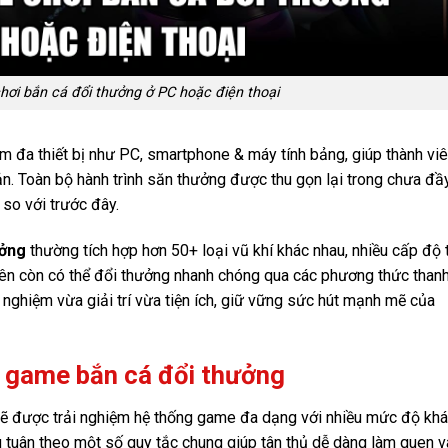
chơi bắn cá đổi thưởng ở PC hoặc điện thoại
iệm đa thiết bị như PC, smartphone & máy tính bảng, giúp thành vi
iản. Toàn bộ hành trình săn thưởng được thu gọn lại trong chưa đầ
 so với trước đây.
ưởng
thường tích hợp hơn 50+ loại vũ khí khác nhau, nhiều cấp độ 
iên còn có thể đổi thưởng nhanh chóng qua các phương thức than
 nghiệm vừa giải trí vừa tiện ích, giữ vững sức hút mạnh mẽ của
 game bắn cá đổi thưởng
 sẽ được trải nghiệm hệ thống game đa dạng với nhiều mức độ kh
 tuân theo một số quy tắc chung giúp tân thủ dễ dàng làm quen v