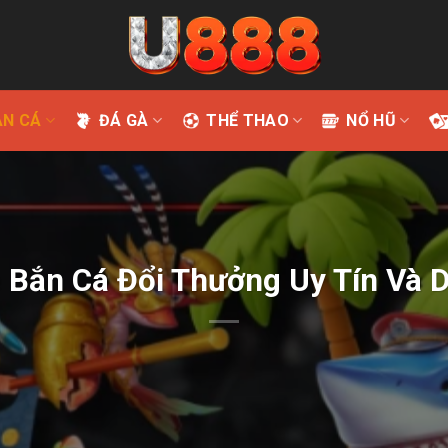
ẮN CÁ
ĐÁ GÀ
THỂ THAO
NỔ HŨ
 Bắn Cá Đổi Thưởng Uy Tín Và D