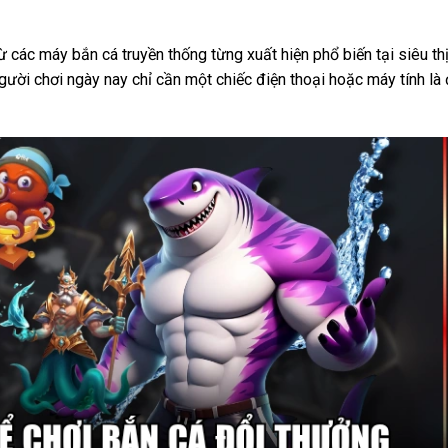
 các máy bắn cá truyền thống từng xuất hiện phổ biến tại siêu th
, người chơi ngày nay chỉ cần một chiếc điện thoại hoặc máy tính là