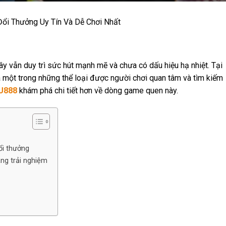
ổi Thưởng Uy Tín Và Dễ Chơi Nhất
 vẫn duy trì sức hút mạnh mẽ và chưa có dấu hiệu hạ nhiệt. Tại
 là một trong những thể loại được người chơi quan tâm và tìm kiếm
U888
khám phá chi tiết hơn về dòng game quen này.
ổi thưởng
ng trải nghiệm