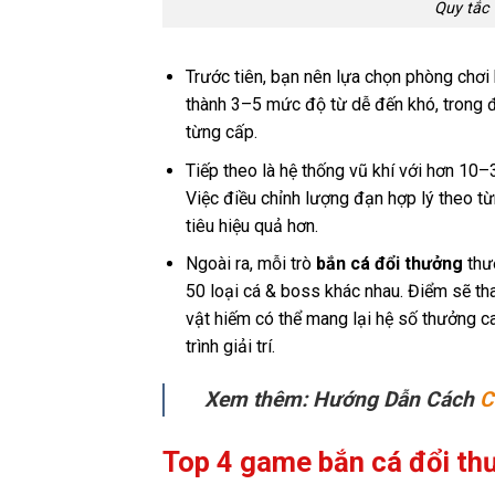
Quy tắc
Trước tiên, bạn nên lựa chọn phòng chơi
thành 3–5 mức độ từ dễ đến khó, trong đ
từng cấp.
Tiếp theo là hệ thống vũ khí với hơn 10–
Việc điều chỉnh lượng đạn hợp lý theo từ
tiêu hiệu quả hơn.
Ngoài ra, mỗi trò
bắn cá đổi thưởng
thườ
50 loại cá & boss khác nhau. Điểm sẽ th
vật hiếm có thể mang lại hệ số thưởng c
trình giải trí.
Xem thêm: Hướng Dẫn Cách
C
Top 4 game bắn cá đổi th