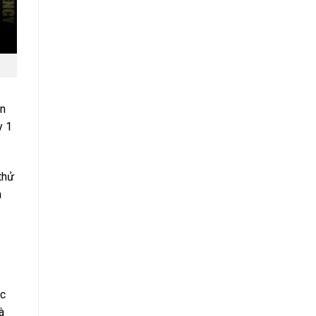
ên
y 1
thử
h
ác
à