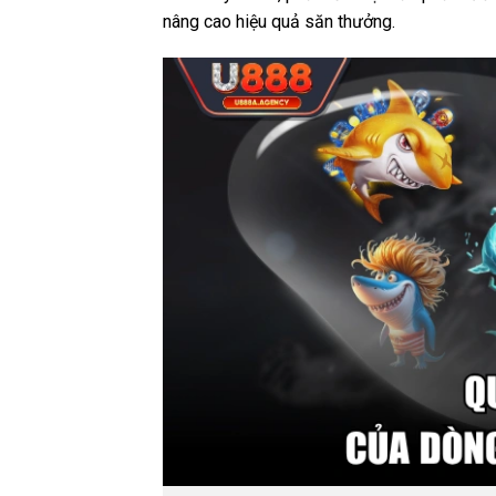
nâng cao hiệu quả săn thưởng.