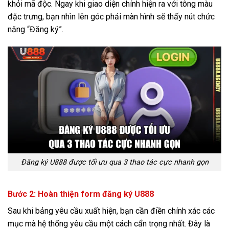
khỏi mã độc. Ngay khi giao diện chính hiện ra với tông màu
đặc trưng, bạn nhìn lên góc phải màn hình sẽ thấy nút chức
năng “Đăng ký”.
Đăng ký U888 được tối ưu qua 3 thao tác cực nhanh gọn
Bước 2: Hoàn thiện form đăng ký U888
Sau khi bảng yêu cầu xuất hiện, bạn cần điền chính xác các
mục mà hệ thống yêu cầu một cách cẩn trọng nhất. Đây là