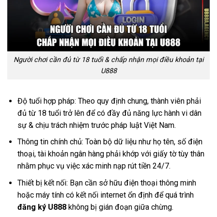
Người chơi cần đủ từ 18 tuổi & chấp nhận mọi điều khoản tại
U888
Độ tuổi hợp pháp: Theo quy định chung, thành viên phải
đủ từ 18 tuổi trở lên để có đầy đủ năng lực hành vi dân
sự & chịu trách nhiệm trước pháp luật Việt Nam.
Thông tin chính chủ: Toàn bộ dữ liệu như họ tên, số điện
thoại, tài khoản ngân hàng phải khớp với giấy tờ tùy thân
nhằm phục vụ việc xác minh nạp rút tiền 24/7.
Thiết bị kết nối: Bạn cần sở hữu điện thoại thông minh
hoặc máy tính có kết nối internet ổn định để quá trình
đăng ký U888
không bị gián đoạn giữa chừng.