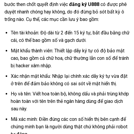
bước then chốt quyết định việc
đăng ký U888
có được phê
duyệt nhanh chóng hay không, do đó đừng bỏ sót bất kỳ ô
trống nào. Cụ thể, các mục cần lưu ý bao gồm:
Tên tài khoản: Độ dài từ 2 đến 15 ký tự, bắt đầu bằng chữ
cái, có thể bao gồm số và gạch dưới.
Mật khẩu thành viên: Thiết lập dãy ký tự có độ bảo mật
cao, bao gồm cả chữ hoa, chữ thường lẫn con số để tránh
bị hacker xâm nhập.
Xác nhận mật khẩu: Nhập lại chính xác dãy ký tự vừa đặt
ở trên để đảm bảo không có sai sót về mặt hiển thị.
Họ và tên: Viết hoa toàn bộ, không dấu và phải trùng khớp
hoàn toàn với tên trên thẻ ngân hàng dùng để giao dịch
sau này.
Mã xác minh: Điền đúng các con số hiển thị bên cạnh để
chứng minh bạn là người dùng thật chứ không phải robot