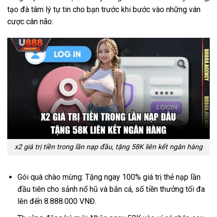
tạo đà tâm lý tự tin cho bạn trước khi bước vào những ván
cược cân não:
x2 giá trị tiền trong lần nạp đầu, tặng 58K liên kết ngân hàng
Gói quà chào mừng: Tặng ngay 100% giá trị thẻ nạp lần
đầu tiên cho sảnh nổ hũ và bắn cá, số tiền thưởng tối đa
lên đến 8.888.000 VNĐ.