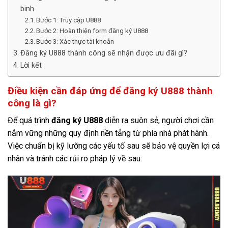
binh
Bước 1: Truy cập U888
Bước 2: Hoàn thiện form đăng ký U888
Bước 3: Xác thực tài khoản
Đăng ký U888 thành công sẽ nhận được ưu đãi gì?
Lời kết
Điều kiện cần đáp ứng để đăng ký U888 thành
công là gì?
Để quá trình
đăng ký U888
diễn ra suôn sẻ, người chơi cần
nắm vững những quy định nền tảng từ phía nhà phát hành.
Việc chuẩn bị kỹ lưỡng các yếu tố sau sẽ bảo vệ quyền lợi cá
nhân và tránh các rủi ro pháp lý về sau: