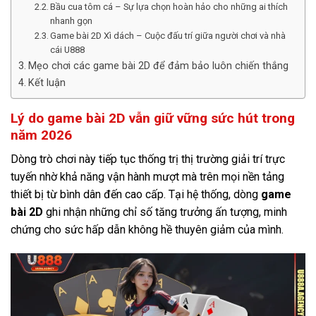
Bầu cua tôm cá – Sự lựa chọn hoàn hảo cho những ai thích
nhanh gọn
Game bài 2D Xì dách – Cuộc đấu trí giữa người chơi và nhà
cái U888
Mẹo chơi các game bài 2D để đảm bảo luôn chiến thắng
Kết luận
Lý do game bài 2D vẫn giữ vững sức hút trong
năm 2026
Dòng trò chơi này tiếp tục thống trị thị trường giải trí trực
tuyến nhờ khả năng vận hành mượt mà trên mọi nền tảng
thiết bị từ bình dân đến cao cấp. Tại hệ thống, dòng
game
bài 2D
ghi nhận những chỉ số tăng trưởng ấn tượng, minh
chứng cho sức hấp dẫn không hề thuyên giảm của mình.