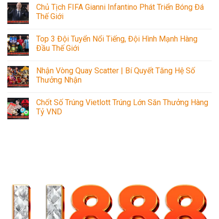
Chủ Tịch FIFA Gianni Infantino Phát Triển Bóng Đá
Thế Giới
Top 3 Đội Tuyển Nổi Tiếng, Đội Hình Mạnh Hàng
Đầu Thế Giới
Nhận Vòng Quay Scatter | Bí Quyết Tăng Hệ Số
Thưởng Nhận
Chốt Số Trúng Vietlott Trúng Lớn Săn Thưởng Hàng
Tỷ VND