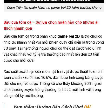
Chọn Tiến lên miền Nam tại game bài 2D kiếm thưởng khủng
Bầu cua tôm cá – Sự lựa chọn hoàn hảo cho những ai
thích nhanh gọn
Bầu cua tôm cá trong phân khúc
game bài 2D
là trò chơi có
nhịp độ nhanh nhất với mỗi phiên quay chỉ diễn ra trong vòng
30 giây. Tại hệ thống, người chơi có thể đặt cược vào 6 linh
vật khác nhau với tỷ lệ trả thưởng cao nhất lên đến x3 tiền
cược cho mỗi cửa.
Xác suất xuất hiện của mỗi mặt linh vật được thuật toán tính
toán chuẩn xác ở mức 16.6%, đảm bảo tính công bằng tuyệt
đối cho mọi vé cược. Thống kê cho thấy khoảng 30% người
chơi thường xuyên trúng thưởng ít nhất 2 mặt linh vật trong
cùng một kỳ mở thưởng.
Xem thêm: Hướng Dẫn Cách Chơi
Bài