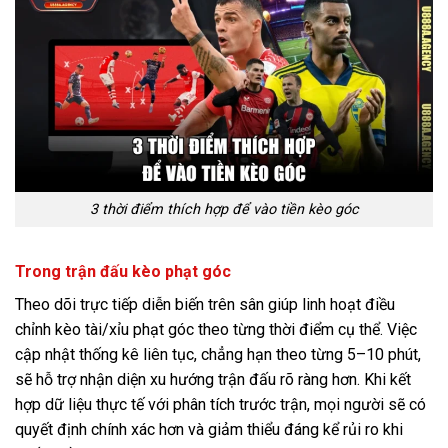
3 thời điểm thích hợp để vào tiền kèo góc
Trong trận đấu kèo phạt góc
Theo dõi trực tiếp diễn biến trên sân giúp linh hoạt điều
chỉnh kèo tài/xỉu phạt góc theo từng thời điểm cụ thể. Việc
cập nhật thống kê liên tục, chẳng hạn theo từng 5–10 phút,
sẽ hỗ trợ nhận diện xu hướng trận đấu rõ ràng hơn. Khi kết
hợp dữ liệu thực tế với phân tích trước trận, mọi người sẽ có
quyết định chính xác hơn và giảm thiểu đáng kể rủi ro khi