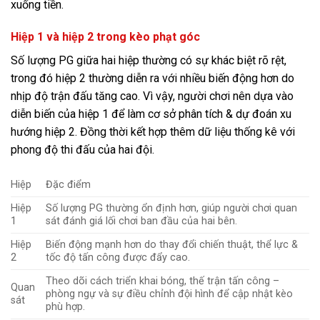
xuống tiền.
Hiệp 1 và hiệp 2 trong kèo phạt góc
Số lượng PG giữa hai hiệp thường có sự khác biệt rõ rệt,
trong đó hiệp 2 thường diễn ra với nhiều biến động hơn do
nhịp độ trận đấu tăng cao. Vì vậy, người chơi nên dựa vào
diễn biến của hiệp 1 để làm cơ sở phân tích & dự đoán xu
hướng hiệp 2. Đồng thời kết hợp thêm dữ liệu thống kê với
phong độ thi đấu của hai đội.
Hiệp
Đặc điểm
Hiệp
Số lượng PG thường ổn định hơn, giúp người chơi quan
1
sát đánh giá lối chơi ban đầu của hai bên.
Hiệp
Biến động mạnh hơn do thay đổi chiến thuật, thể lực &
2
tốc độ tấn công được đẩy cao.
Theo dõi cách triển khai bóng, thế trận tấn công –
Quan
phòng ngự và sự điều chỉnh đội hình để cập nhật kèo
sát
phù hợp.