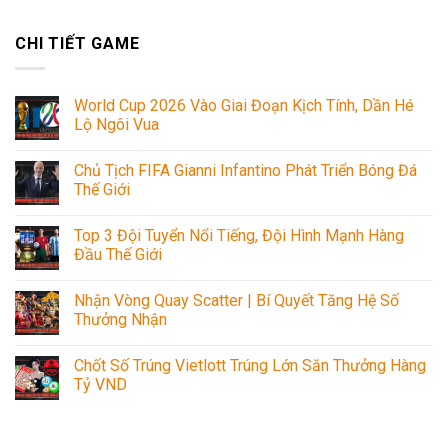
CHI TIẾT GAME
World Cup 2026 Vào Giai Đoạn Kịch Tính, Dần Hé
Lộ Ngôi Vua
Chủ Tịch FIFA Gianni Infantino Phát Triển Bóng Đá
Thế Giới
Top 3 Đội Tuyển Nổi Tiếng, Đội Hình Mạnh Hàng
Đầu Thế Giới
Nhận Vòng Quay Scatter | Bí Quyết Tăng Hệ Số
Thưởng Nhận
Chốt Số Trúng Vietlott Trúng Lớn Săn Thưởng Hàng
Tỷ VND