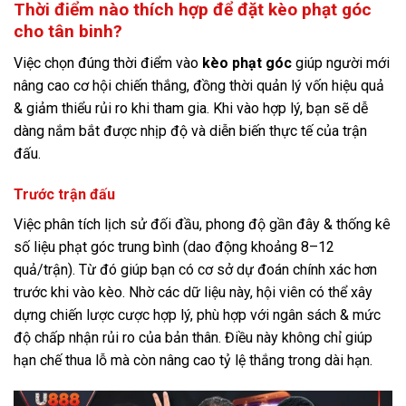
Thời điểm nào thích hợp để đặt kèo phạt góc
cho tân binh?
Việc chọn đúng thời điểm vào
kèo phạt góc
giúp người mới
nâng cao cơ hội chiến thắng, đồng thời quản lý vốn hiệu quả
& giảm thiểu rủi ro khi tham gia. Khi vào hợp lý, bạn sẽ dễ
dàng nắm bắt được nhịp độ và diễn biến thực tế của trận
đấu.
Trước trận đấu
Việc phân tích lịch sử đối đầu, phong độ gần đây & thống kê
số liệu phạt góc trung bình (dao động khoảng 8–12
quả/trận). Từ đó giúp bạn có cơ sở dự đoán chính xác hơn
trước khi vào kèo. Nhờ các dữ liệu này, hội viên có thể xây
dựng chiến lược cược hợp lý, phù hợp với ngân sách & mức
độ chấp nhận rủi ro của bản thân. Điều này không chỉ giúp
hạn chế thua lỗ mà còn nâng cao tỷ lệ thắng trong dài hạn.