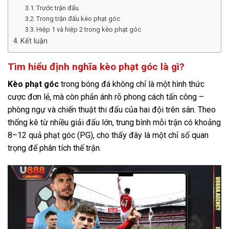
Trước trận đấu
Trong trận đấu kèo phạt góc
Hiệp 1 và hiệp 2 trong kèo phạt góc
Kết luận
Tìm hiểu định nghĩa kèo phạt góc là gì?
Kèo phạt góc
trong bóng đá không chỉ là một hình thức
cược đơn lẻ, mà còn phản ánh rõ phong cách tấn công –
phòng ngự và chiến thuật thi đấu của hai đội trên sân. Theo
thống kê từ nhiều giải đấu lớn, trung bình mỗi trận có khoảng
8–12 quả phạt góc (PG), cho thấy đây là một chỉ số quan
trọng để phân tích thế trận.