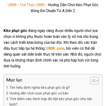
U888
-
Thể Thao U888
-
Hướng Dẫn Chơi Kèo Phạt Góc
Bóng Đá Chuẩn Từ A Đến Z
Kèo phạt góc
đang ngày càng được nhiều người chơi lựa
chọn vì không phụ thuộc hoàn toàn vào tỷ số mà chú trọng
vào cách triển khai bóng của hai đội. Khi theo dõi các trận
đấu trực tiếp tại hệ thống
U888. com
, hội viên có thể dễ
dàng quan sát diễn biến thực tế trên sân. Nhờ đó, người chơi
đưa ra những nhận định chính xác và phù hợp hơn với từng
tình huống.
Mục lục
Tìm hiểu định nghĩa kèo phạt góc là gì?
Hướng dẫn chơi cược phạt góc cơ bản
Thời điểm nào thích hợp để đặt kèo phạt góc cho tân
binh?