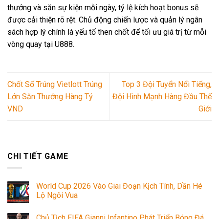
thưởng và săn sự kiện mỗi ngày, tỷ lệ kích hoạt bonus sẽ
được cải thiện rõ rệt. Chủ động chiến lược và quản lý ngân
sách hợp lý chính là yếu tố then chốt để tối ưu giá trị từ mỗi
vòng quay tại U888.
Chốt Số Trúng Vietlott Trúng
Top 3 Đội Tuyển Nổi Tiếng,
Lớn Săn Thưởng Hàng Tỷ
Đội Hình Mạnh Hàng Đầu Thế
VND
Giới
CHI TIẾT GAME
World Cup 2026 Vào Giai Đoạn Kịch Tính, Dần Hé
Lộ Ngôi Vua
Chủ Tịch FIFA Gianni Infantino Phát Triển Bóng Đá