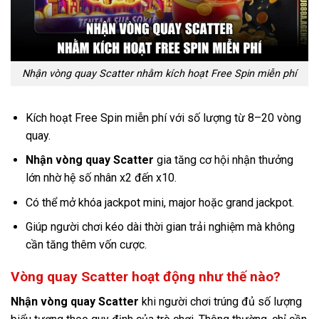
Nhận vòng quay Scatter nhằm kích hoạt Free Spin miễn phí
Kích hoạt Free Spin miễn phí với số lượng từ 8–20 vòng
quay.
Nhận vòng quay Scatter
gia tăng cơ hội nhận thưởng
lớn nhờ hệ số nhân x2 đến x10.
Có thể mở khóa jackpot mini, major hoặc grand jackpot.
Giúp người chơi kéo dài thời gian trải nghiệm mà không
cần tăng thêm vốn cược.
Vòng quay Scatter hoạt động như thế nào?
Nhận vòng quay Scatter
khi người chơi trúng đủ số lượng