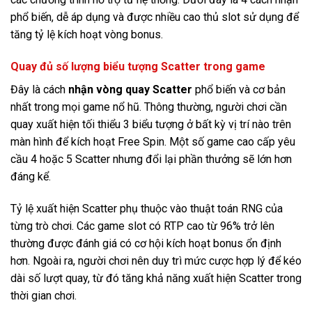
phổ biến, dễ áp dụng và được nhiều cao thủ slot sử dụng để
tăng tỷ lệ kích hoạt vòng bonus.
Quay đủ số lượng biểu tượng Scatter trong game
Đây là cách
nhận vòng quay Scatter
phổ biến và cơ bản
nhất trong mọi game nổ hũ. Thông thường, người chơi cần
quay xuất hiện tối thiểu 3 biểu tượng ở bất kỳ vị trí nào trên
màn hình để kích hoạt Free Spin. Một số game cao cấp yêu
cầu 4 hoặc 5 Scatter nhưng đổi lại phần thưởng sẽ lớn hơn
đáng kể.
Tỷ lệ xuất hiện Scatter phụ thuộc vào thuật toán RNG của
từng trò chơi. Các game slot có RTP cao từ 96% trở lên
thường được đánh giá có cơ hội kích hoạt bonus ổn định
hơn. Ngoài ra, người chơi nên duy trì mức cược hợp lý để kéo
dài số lượt quay, từ đó tăng khả năng xuất hiện Scatter trong
thời gian chơi.