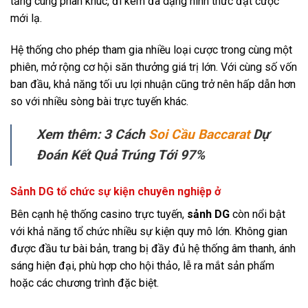
tảng cùng phân khúc, đi kèm đa dạng hình thức đặt cược
mới lạ.
Hệ thống cho phép tham gia nhiều loại cược trong cùng một
phiên, mở rộng cơ hội săn thưởng giá trị lớn. Với cùng số vốn
ban đầu, khả năng tối ưu lợi nhuận cũng trở nên hấp dẫn hơn
so với nhiều sòng bài trực tuyến khác.
Xem thêm: 3 Cách
Soi Cầu Baccarat
Dự
Đoán Kết Quả Trúng Tới 97%
Sảnh DG tổ chức sự kiện chuyên nghiệp ở
Bên cạnh hệ thống casino trực tuyến,
sảnh DG
còn nổi bật
với khả năng tổ chức nhiều sự kiện quy mô lớn. Không gian
được đầu tư bài bản, trang bị đầy đủ hệ thống âm thanh, ánh
sáng hiện đại, phù hợp cho hội thảo, lễ ra mắt sản phẩm
hoặc các chương trình đặc biệt.