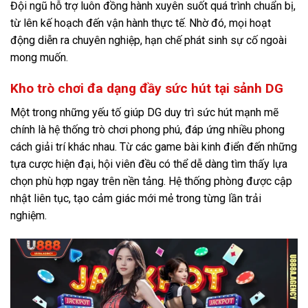
Đội ngũ hỗ trợ luôn đồng hành xuyên suốt quá trình chuẩn bị,
từ lên kế hoạch đến vận hành thực tế. Nhờ đó, mọi hoạt
động diễn ra chuyên nghiệp, hạn chế phát sinh sự cố ngoài
mong muốn.
Kho trò chơi đa dạng đầy sức hút tại sảnh DG
Một trong những yếu tố giúp DG duy trì sức hút mạnh mẽ
chính là hệ thống trò chơi phong phú, đáp ứng nhiều phong
cách giải trí khác nhau. Từ các game bài kinh điển đến những
tựa cược hiện đại, hội viên đều có thể dễ dàng tìm thấy lựa
chọn phù hợp ngay trên nền tảng. Hệ thống phòng được cập
nhật liên tục, tạo cảm giác mới mẻ trong từng lần trải
nghiệm.