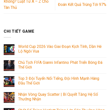
Không? Luật Từ A – Z Cho
Đoán Kết Quả Trúng Tới 97%
Tân Thủ
CHI TIẾT GAME
World Cup 2026 Vào Giai Đoạn Kịch Tính, Dần Hé
Lộ Ngôi Vua
Chủ Tịch FIFA Gianni Infantino Phát Triển Bóng Đá
Thế Giới
Top 3 Đội Tuyển Nổi Tiếng, Đội Hình Mạnh Hàng
Đầu Thế Giới
Nhận Vòng Quay Scatter | Bí Quyết Tăng Hệ Số
Thưởng Nhận