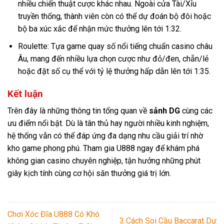
nhiều chiến thuật cược khác nhau. Ngoài cửa Tài/Xỉu
truyền thống, thành viên còn có thể dự đoán bộ đôi hoặc
bộ ba xúc xắc để nhận mức thưởng lên tới 1:32.
Roulette: Tựa game quay số nổi tiếng chuẩn casino châu
Âu, mang đến nhiều lựa chọn cược như đỏ/đen, chẵn/lẻ
hoặc đặt số cụ thể với tỷ lệ thưởng hấp dẫn lên tới 1:35.
Kết luận
Trên đây là những thông tin tổng quan về
sảnh DG
cùng các
ưu điểm nổi bật. Dù là tân thủ hay người nhiều kinh nghiệm,
hệ thống vẫn có thể đáp ứng đa dạng nhu cầu giải trí nhờ
kho game phong phú. Tham gia U888 ngay để khám phá
không gian casino chuyên nghiệp, tận hưởng những phút
giây kịch tính cùng cơ hội săn thưởng giá trị lớn.
Chơi Xóc Đĩa U888 Có Khó
3 Cách Soi Cầu Baccarat Dự