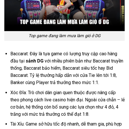
Top game đang làm mưa làm gió ở DG
Baccarat: Đây là tựa game có lượng truy cập cao hàng
đầu tại
sảnh DG
với nhiều phiên bản như Baccarat truyền
thống, Baccarat bảo hiểm, Baccarat siêu tốc hay Bid
Baccarat. Tỷ lệ thưởng hấp dẫn với cửa Tie lên tới 1:8,
Banker cùng Player trả thưởng theo mức 1:1.
Xóc Đĩa: Trò chơi dân gian quen thuộc được nâng cấp
theo phong cách live casino hiện đại. Ngoài cửa chẵn – lẻ
cơ bản, hệ thống còn bổ sung các lựa chọn như 4 đỏ, 4
trắng với mức trả thưởng có thể đạt 1:8.
Tài Xỉu: Game sở hữu tốc độ nhanh, dễ tham gia, phù hợp