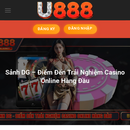
Skip
to
content
ĐĂNG NHẬP
ĐĂNG KÝ
Sảnh DG – Điểm Đến Trải Nghiệm Casino
Online Hàng Đầu