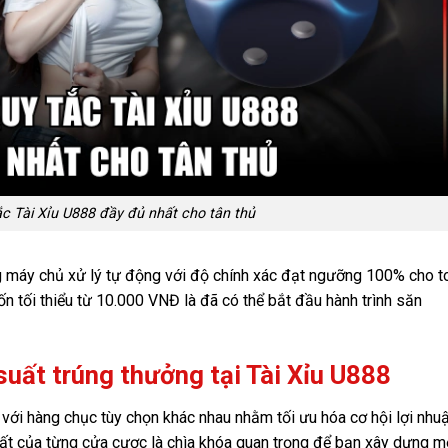
ắc Tài Xỉu U888 đầy đủ nhất cho tân thủ
g máy chủ xử lý tự động với độ chính xác đạt ngưỡng 100% cho t
ốn tối thiểu từ 10.000 VNĐ là đã có thể bắt đầu hành trình săn
suất trúng thưởng tại Tài Xỉu U888
ới hàng chục tùy chọn khác nhau nhằm tối ưu hóa cơ hội lợi nhu
suất của từng cửa cược là chìa khóa quan trọng để bạn xây dựng m