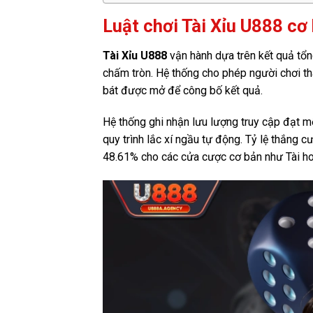
Luật chơi Tài Xỉu U888 cơ
Tài Xỉu U888
vận hành dựa trên kết quả tổn
chấm tròn. Hệ thống cho phép người chơi th
bát được mở để công bố kết quả.
Hệ thống ghi nhận lưu lượng truy cập đạt m
quy trình lắc xí ngầu tự động. Tỷ lệ thắng 
48.61% cho các cửa cược cơ bản như Tài ho