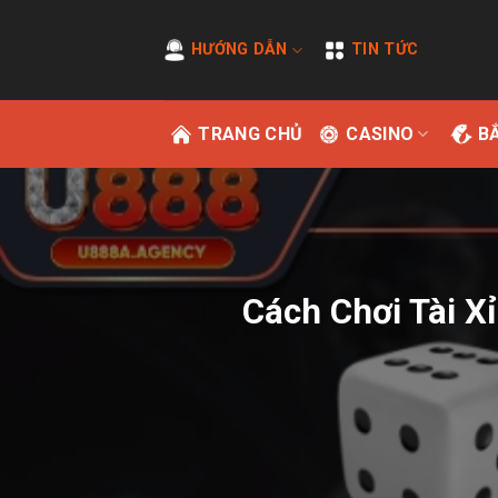
Skip
to
HƯỚNG DẪN
TIN TỨC
content
TRANG CHỦ
CASINO
B
Cách Chơi Tài 