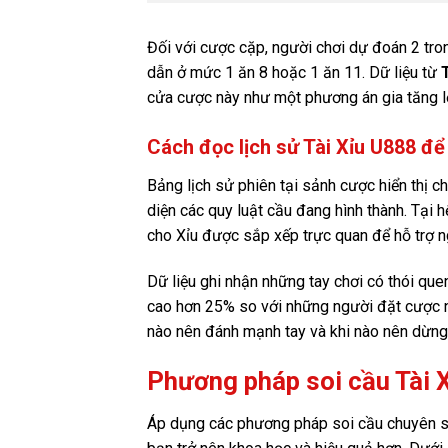
Đối với cược cặp, người chơi dự đoán 2 tron
dẫn ở mức 1 ăn 8 hoặc 1 ăn 11. Dữ liệu từ
cửa cược này như một phương án gia tăng l
Cách đọc lịch sử Tài Xỉu U888 để
Bảng lịch sử phiên tại sảnh cược hiển thị c
diện các quy luật cầu đang hình thành. Tại 
cho Xỉu được sắp xếp trực quan để hỗ trợ n
Dữ liệu ghi nhận những tay chơi có thói quen
cao hơn 25% so với những người đặt cược n
nào nên đánh mạnh tay và khi nào nên dừng l
Phương pháp soi cầu Tài 
Áp dụng các phương pháp soi cầu chuyên sâ