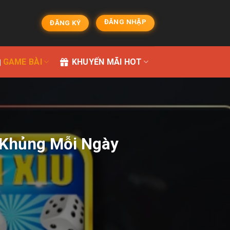
ĐĂNG NHẬP
ĐĂNG KÝ
GAME BÀI
KHUYẾN MÃI HOT
 Khủng Mỗi Ngày