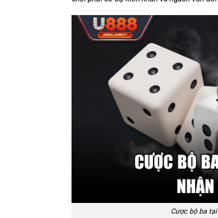
Cược bộ ba tại