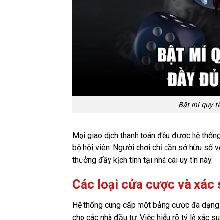
Bật mí quy t
Mọi giao dịch thanh toán đều được hệ thốn
bộ hội viên. Người chơi chỉ cần sở hữu số v
thưởng đầy kịch tính tại nhà cái uy tín này.
Các loại cửa cược và xác 
Hệ thống cung cấp một bảng cược đa dạng v
cho các nhà đầu tư. Việc hiểu rõ tỷ lệ xác 