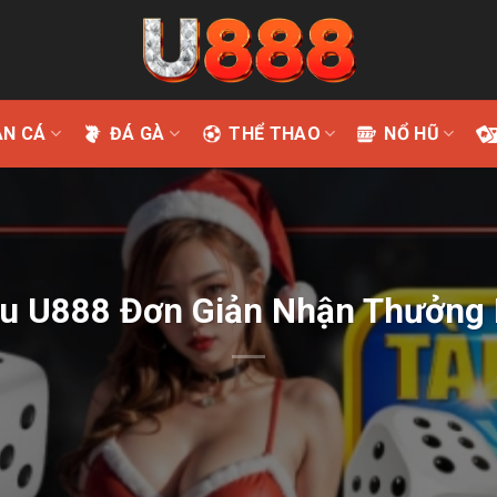
ẮN CÁ
ĐÁ GÀ
THỂ THAO
NỔ HŨ
Xỉu U888 Đơn Giản Nhận Thưởng