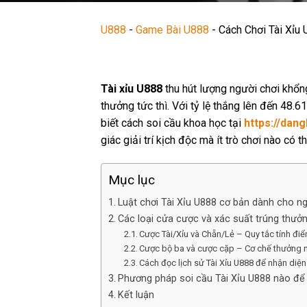
U888
-
Game Bài U888
-
Cách Chơi Tài Xỉ
Tài xỉu U888
thu hút lượng người chơi khổng
thưởng tức thì. Với tỷ lệ thắng lên đến 48.
biết cách soi cầu khoa học tại
https://dan
giác giải trí kịch độc mà ít trò chơi nào có t
Mục lục
Luật chơi Tài Xỉu U888 cơ bản dành cho n
Các loại cửa cược và xác suất trúng thưởn
Cược Tài/Xỉu và Chẵn/Lẻ – Quy tắc tính đi
Cược bộ ba và cược cặp – Cơ chế thưởng n
Cách đọc lịch sử Tài Xỉu U888 để nhận diệ
Phương pháp soi cầu Tài Xỉu U888 nào để 
Kết luận